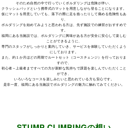
そのため自然の中で行っていくボルダリングは危険が伴い、
クラッシュパッドという携帯式のマットを用意しながら登ることになります。
仮にマットを用意していても、落下の際に足を捻ったりして痛める危険性もあ
り、
ボルダリングを始めてみようと思われる方は、先ず施設での練習がおすすめで
す。
福岡にある当施設では、ボルダリングに興味がある方が安全に安心して楽しむ
ことができるように、
専門のスタッフがしっかりと案内していき、サービスを体験していただくよう
にしております。
また、約１か月ほどの周期でルートセット（コースチェンジ）を行っておりま
すので、
初心者～上級者まですべての方が新鮮な気持ちで課題を楽しんでいただくこと
ができ、
いろいろなコースを楽しみたいと思われている方も安心です。
是非一度、福岡にある当施設でボルダリングの魅力に触れてみてください。
STUMP CLIMBINGの想い