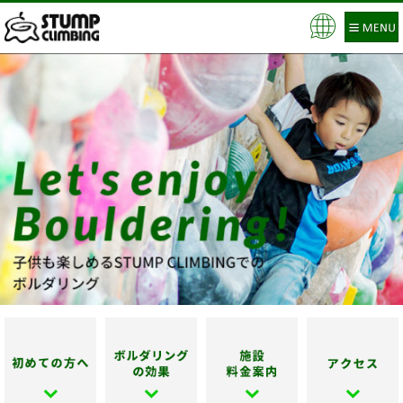
Pow
ered
by